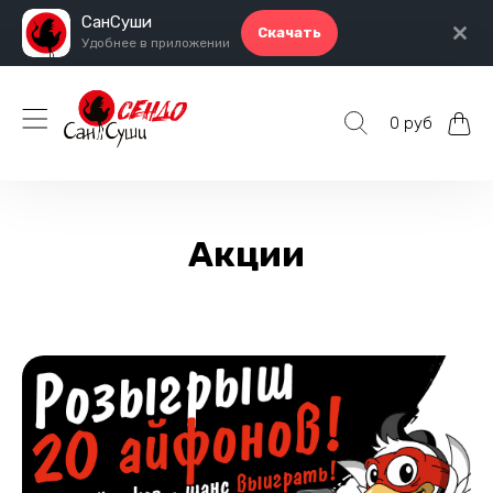
СанСуши
Скачать
Удобнее в приложении
0 руб
Акции